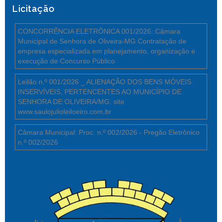
Licitação
CONCORRÊNCIA ELETRÔNICA 001/2026: Câmara
Municipal de Senhora de Oliveira-MG Contratação de
empresa especializada em planejamento, organização e
execução de Concurso Público
Leilão n.º 001/2026 _ ALIENAÇÃO DOS BENS MÓVEIS
INSERVÍVEIS, PERTENCENTES AO MUNICÍPIO DE
SENHORA DE OLIVEIRA/MG: site
www.saulojulioleiloeiro.com.br
Câmara Municipal: Proc. n.º 002/2026 - Pregão Eletrônico
n.º 002/2026