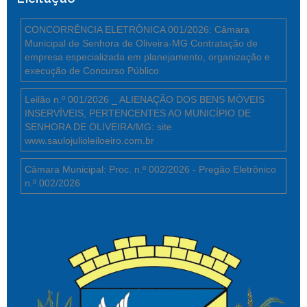
CONCORRÊNCIA ELETRÔNICA 001/2026: Câmara
Municipal de Senhora de Oliveira-MG Contratação de
empresa especializada em planejamento, organização e
execução de Concurso Público
Leilão n.º 001/2026 _ ALIENAÇÃO DOS BENS MÓVEIS
INSERVÍVEIS, PERTENCENTES AO MUNICÍPIO DE
SENHORA DE OLIVEIRA/MG: site
www.saulojulioleiloeiro.com.br
Câmara Municipal: Proc. n.º 002/2026 - Pregão Eletrônico
n.º 002/2026