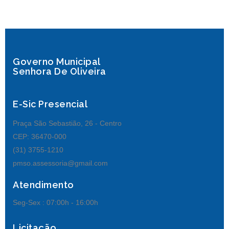
Governo Municipal
Senhora De Oliveira
E-Sic Presencial
Praça São Sebastião, 26 - Centro
CEP: 36470-000
(31) 3755-1210
pmso.assessoria@gmail.com
Atendimento
Seg-Sex :
07:00h - 16:00h
Licitação