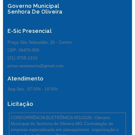
Governo Municipal
Senhora De Oliveira
E-Sic Presencial
Praça São Sebastião, 26 - Centro
CEP: 36470-000
(31) 3755-1210
pmso.assessoria@gmail.com
Atendimento
Seg-Sex :
07:00h - 16:00h
Licitação
CONCORRÊNCIA ELETRÔNICA 001/2026: Câmara
Municipal de Senhora de Oliveira-MG Contratação de
empresa especializada em planejamento, organização e