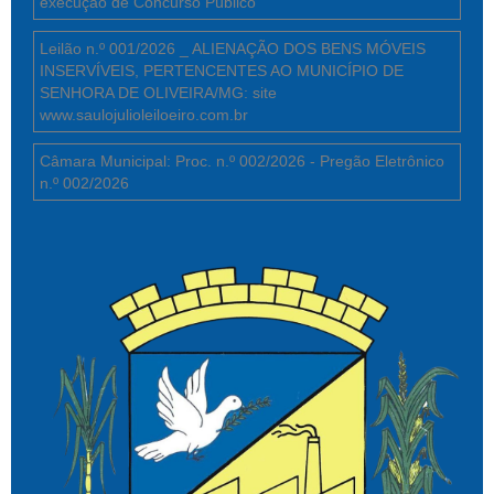
execução de Concurso Público
Leilão n.º 001/2026 _ ALIENAÇÃO DOS BENS MÓVEIS
INSERVÍVEIS, PERTENCENTES AO MUNICÍPIO DE
SENHORA DE OLIVEIRA/MG: site
www.saulojulioleiloeiro.com.br
Câmara Municipal: Proc. n.º 002/2026 - Pregão Eletrônico
n.º 002/2026