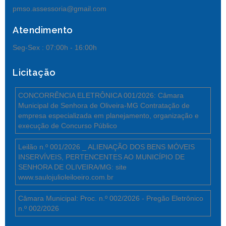
pmso.assessoria@gmail.com
Atendimento
Seg-Sex :
07:00h - 16:00h
Licitação
CONCORRÊNCIA ELETRÔNICA 001/2026: Câmara
Municipal de Senhora de Oliveira-MG Contratação de
empresa especializada em planejamento, organização e
execução de Concurso Público
Leilão n.º 001/2026 _ ALIENAÇÃO DOS BENS MÓVEIS
INSERVÍVEIS, PERTENCENTES AO MUNICÍPIO DE
SENHORA DE OLIVEIRA/MG: site
www.saulojulioleiloeiro.com.br
Câmara Municipal: Proc. n.º 002/2026 - Pregão Eletrônico
n.º 002/2026