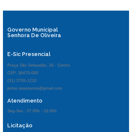
Governo Municipal
Senhora De Oliveira
E-Sic Presencial
Praça São Sebastião, 26 - Centro
CEP: 36470-000
(31) 3755-1210
pmso.assessoria@gmail.com
Atendimento
Seg-Sex :
07:00h - 16:00h
Licitação