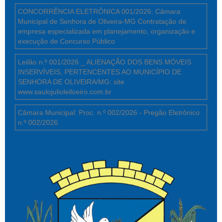
CONCORRÊNCIA ELETRÔNICA 001/2026: Câmara
Municipal de Senhora de Oliveira-MG Contratação de
empresa especializada em planejamento, organização e
execução de Concurso Público
Leilão n.º 001/2026 _ ALIENAÇÃO DOS BENS MÓVEIS
INSERVÍVEIS, PERTENCENTES AO MUNICÍPIO DE
SENHORA DE OLIVEIRA/MG: site
www.saulojulioleiloeiro.com.br
Câmara Municipal: Proc. n.º 002/2026 - Pregão Eletrônico
n.º 002/2026