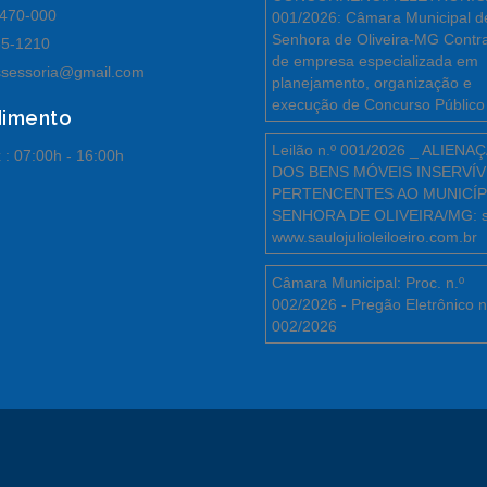
470-000
001/2026: Câmara Municipal d
Senhora de Oliveira-MG Contr
55-1210
de empresa especializada em
sessoria@gmail.com
planejamento, organização e
execução de Concurso Público
dimento
Leilão n.º 001/2026 _ ALIENA
 :
07:00h - 16:00h
DOS BENS MÓVEIS INSERVÍV
PERTENCENTES AO MUNICÍP
SENHORA DE OLIVEIRA/MG: s
www.saulojulioleiloeiro.com.br
Câmara Municipal: Proc. n.º
002/2026 - Pregão Eletrônico n
002/2026