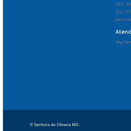
CEP: 36
(31) 37
pmso.as
Aten
Seg-Sex
© Senhora de Oliveira MG.