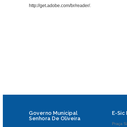
http://get.adobe.com/br/reader/
.
Governo Municipal
E-Sic
Senhora De Oliveira
Praça Sã