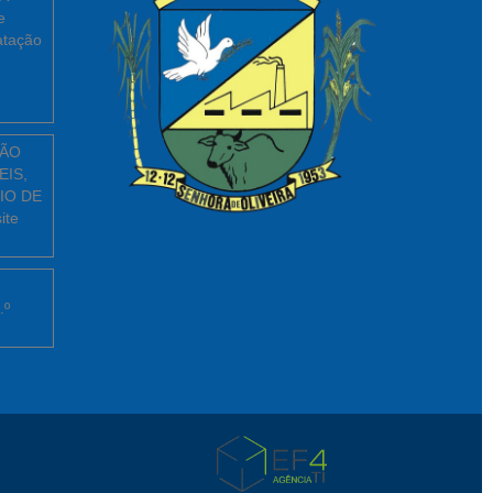
e
atação
ÇÃO
EIS,
IO DE
ite
.º