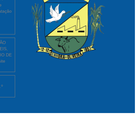
e
atação
ÇÃO
EIS,
IO DE
ite
.º