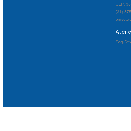
CEP: 36
(31) 37
pmso.as
Aten
Seg-Sex
© Senhora de Oliveira MG.