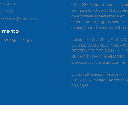
470-000
001/2026: Câmara Municipal d
Senhora de Oliveira-MG Contr
55-1210
de empresa especializada em
sessoria@gmail.com
planejamento, organização e
execução de Concurso Público
dimento
Leilão n.º 001/2026 _ ALIENA
 :
07:00h - 16:00h
DOS BENS MÓVEIS INSERVÍV
PERTENCENTES AO MUNICÍP
SENHORA DE OLIVEIRA/MG: s
www.saulojulioleiloeiro.com.br
Câmara Municipal: Proc. n.º
002/2026 - Pregão Eletrônico n
002/2026