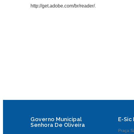
http://get.adobe.com/br/reader/
.
Governo Municipal
E-Sic
Senhora De Oliveira
Praça Sã