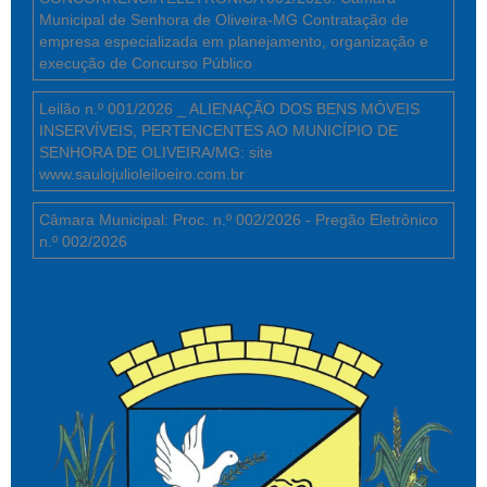
Municipal de Senhora de Oliveira-MG Contratação de
empresa especializada em planejamento, organização e
execução de Concurso Público
Leilão n.º 001/2026 _ ALIENAÇÃO DOS BENS MÓVEIS
INSERVÍVEIS, PERTENCENTES AO MUNICÍPIO DE
SENHORA DE OLIVEIRA/MG: site
www.saulojulioleiloeiro.com.br
Câmara Municipal: Proc. n.º 002/2026 - Pregão Eletrônico
n.º 002/2026