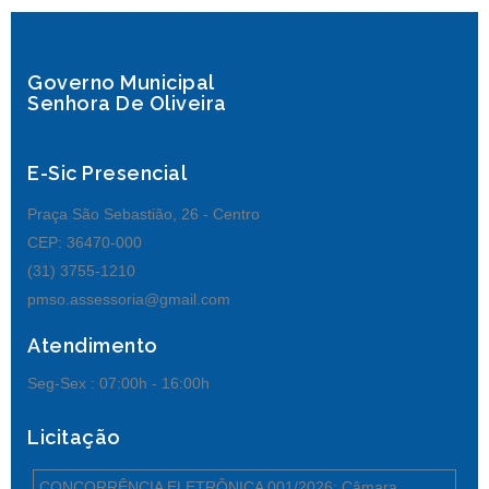
Governo Municipal
Senhora De Oliveira
E-Sic Presencial
Praça São Sebastião, 26 - Centro
CEP: 36470-000
(31) 3755-1210
pmso.assessoria@gmail.com
Atendimento
Seg-Sex :
07:00h - 16:00h
Licitação
CONCORRÊNCIA ELETRÔNICA 001/2026: Câmara