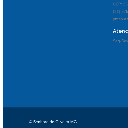
CEP: 36
(31) 37
pmso.as
Aten
Seg-Sex
© Senhora de Oliveira MG.