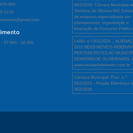
470-000
001/2026: Câmara Municipal d
Senhora de Oliveira-MG Contr
55-1210
de empresa especializada em
sessoria@gmail.com
planejamento, organização e
execução de Concurso Público
dimento
Leilão n.º 001/2026 _ ALIENA
 :
07:00h - 16:00h
DOS BENS MÓVEIS INSERVÍV
PERTENCENTES AO MUNICÍP
SENHORA DE OLIVEIRA/MG: s
www.saulojulioleiloeiro.com.br
Câmara Municipal: Proc. n.º
002/2026 - Pregão Eletrônico n
002/2026