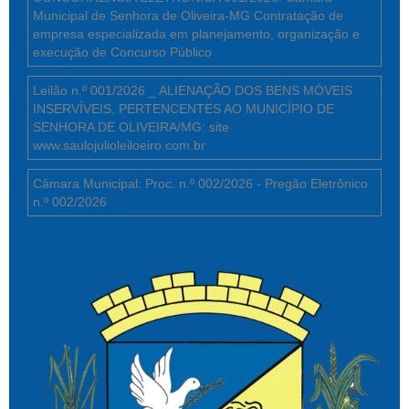
Municipal de Senhora de Oliveira-MG Contratação de
empresa especializada em planejamento, organização e
execução de Concurso Público
Leilão n.º 001/2026 _ ALIENAÇÃO DOS BENS MÓVEIS
INSERVÍVEIS, PERTENCENTES AO MUNICÍPIO DE
SENHORA DE OLIVEIRA/MG: site
www.saulojulioleiloeiro.com.br
Câmara Municipal: Proc. n.º 002/2026 - Pregão Eletrônico
n.º 002/2026