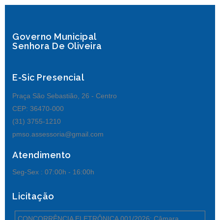
Governo Municipal
Senhora De Oliveira
E-Sic Presencial
Praça São Sebastião, 26 - Centro
CEP: 36470-000
(31) 3755-1210
pmso.assessoria@gmail.com
Atendimento
Seg-Sex :
07:00h - 16:00h
Licitação
CONCORRÊNCIA ELETRÔNICA 001/2026: Câmara