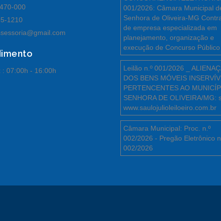
470-000
001/2026: Câmara Municipal d
Senhora de Oliveira-MG Contr
55-1210
de empresa especializada em
sessoria@gmail.com
planejamento, organização e
execução de Concurso Público
dimento
Leilão n.º 001/2026 _ ALIENA
 :
07:00h - 16:00h
DOS BENS MÓVEIS INSERVÍV
PERTENCENTES AO MUNICÍP
SENHORA DE OLIVEIRA/MG: s
www.saulojulioleiloeiro.com.br
Câmara Municipal: Proc. n.º
002/2026 - Pregão Eletrônico n
002/2026