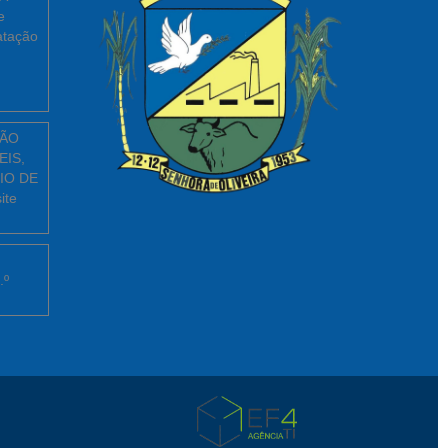
e
atação
ÇÃO
EIS,
IO DE
ite
.º