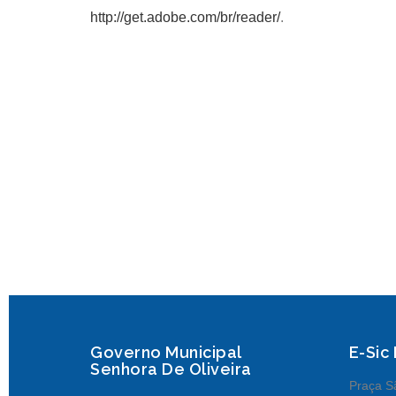
http://get.adobe.com/br/reader/
.
Governo Municipal
E-Sic
Senhora De Oliveira
Praça Sã