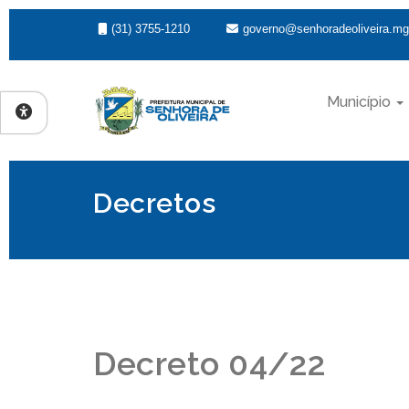
(31) 3755-1210
governo@senhoradeoliveira.mg
Município
Decretos
Decreto 04/22