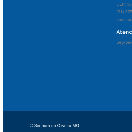
CEP: 36
(31) 37
pmso.as
Aten
Seg-Sex
© Senhora de Oliveira MG.