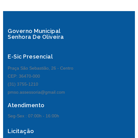
Governo Municipal
Senhora De Oliveira
E-Sic Presencial
Praça São Sebastião, 26 - Centro
CEP: 36470-000
(31) 3755-1210
pmso.assessoria@gmail.com
Atendimento
Seg-Sex :
07:00h - 16:00h
Licitação