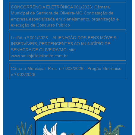
CONCORRÊNCIA ELETRÔNICA 001/2026: Câmara
Municipal de Senhora de Oliveira-MG Contratação de
empresa especializada em planejamento, organização e
execução de Concurso Público
Leilão n.º 001/2026 _ ALIENAÇÃO DOS BENS MÓVEIS
INSERVÍVEIS, PERTENCENTES AO MUNICÍPIO DE
SENHORA DE OLIVEIRA/MG: site
www.saulojulioleiloeiro.com.br
Câmara Municipal: Proc. n.º 002/2026 - Pregão Eletrônico
n.º 002/2026