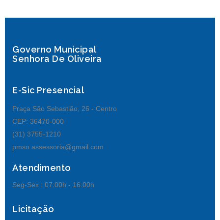
Governo Municipal
Senhora De Oliveira
E-Sic Presencial
Praça São Sebastião, 26 - Centro
CEP: 36470-000
(31) 3755-1210
pmso.assessoria@gmail.com
Atendimento
Seg-Sex :
07:00h - 16:00h
Licitação