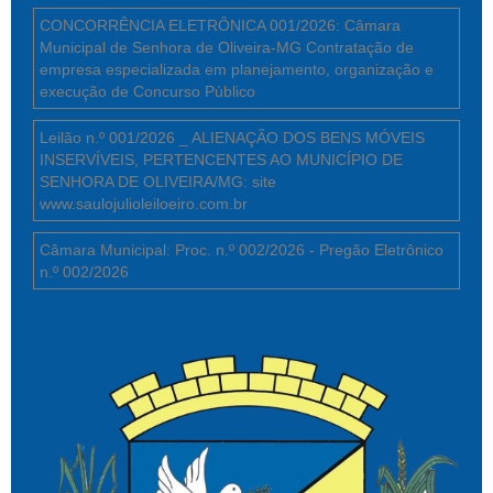
CONCORRÊNCIA ELETRÔNICA 001/2026: Câmara
Municipal de Senhora de Oliveira-MG Contratação de
empresa especializada em planejamento, organização e
execução de Concurso Público
Leilão n.º 001/2026 _ ALIENAÇÃO DOS BENS MÓVEIS
INSERVÍVEIS, PERTENCENTES AO MUNICÍPIO DE
SENHORA DE OLIVEIRA/MG: site
www.saulojulioleiloeiro.com.br
Câmara Municipal: Proc. n.º 002/2026 - Pregão Eletrônico
n.º 002/2026