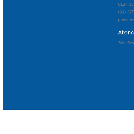
CEP: 36
(31) 37
pmso.as
Aten
Seg-Sex
© Senhora de Oliveira MG.