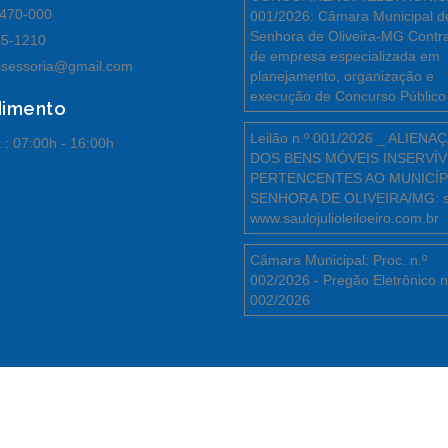
470-000
001/2026: Câmara Municipal d
Senhora de Oliveira-MG Contr
55-1210
de empresa especializada em
sessoria@gmail.com
planejamento, organização e
execução de Concurso Público
dimento
Leilão n.º 001/2026 _ ALIENA
 :
07:00h - 16:00h
DOS BENS MÓVEIS INSERVÍV
PERTENCENTES AO MUNICÍP
SENHORA DE OLIVEIRA/MG: s
www.saulojulioleiloeiro.com.br
Câmara Municipal: Proc. n.º
002/2026 - Pregão Eletrônico n
002/2026