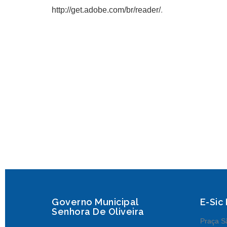
http://get.adobe.com/br/reader/
.
Governo Municipal
E-Sic
Senhora De Oliveira
Praça Sã