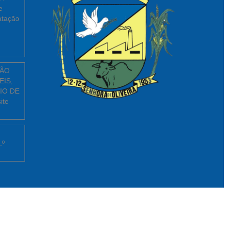
e
atação
ÇÃO
EIS,
IO DE
ite
.º