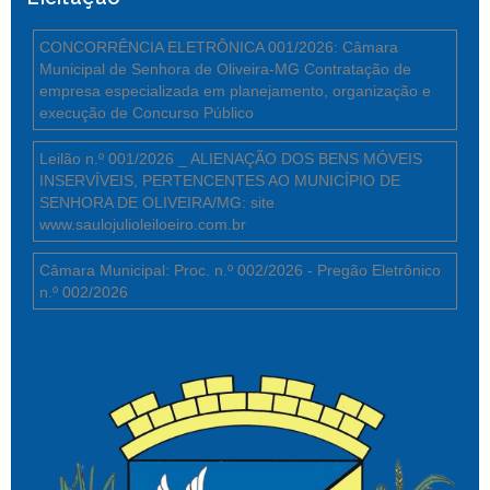
CONCORRÊNCIA ELETRÔNICA 001/2026: Câmara
Municipal de Senhora de Oliveira-MG Contratação de
empresa especializada em planejamento, organização e
execução de Concurso Público
Leilão n.º 001/2026 _ ALIENAÇÃO DOS BENS MÓVEIS
INSERVÍVEIS, PERTENCENTES AO MUNICÍPIO DE
SENHORA DE OLIVEIRA/MG: site
www.saulojulioleiloeiro.com.br
Câmara Municipal: Proc. n.º 002/2026 - Pregão Eletrônico
n.º 002/2026