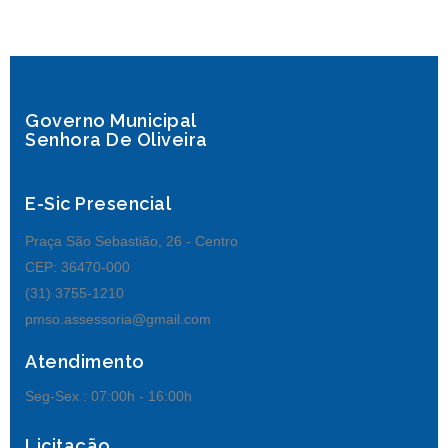
Governo Municipal
Senhora De Oliveira
E-Sic Presencial
Praça São Sebastião, 26 - Centro
CEP: 36470-000
(31) 3755-1210
pmso.assessoria@gmail.com
Atendimento
Seg-Sex :
07:00h - 16:00h
Licitação