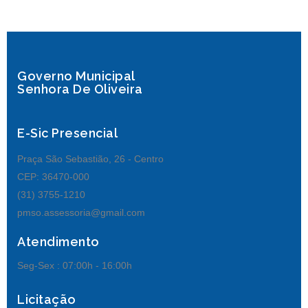
Governo Municipal
Senhora De Oliveira
E-Sic Presencial
Praça São Sebastião, 26 - Centro
CEP: 36470-000
(31) 3755-1210
pmso.assessoria@gmail.com
Atendimento
Seg-Sex :
07:00h - 16:00h
Licitação