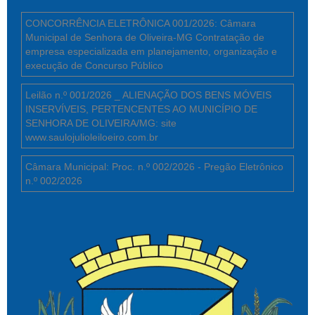
CONCORRÊNCIA ELETRÔNICA 001/2026: Câmara
Municipal de Senhora de Oliveira-MG Contratação de
empresa especializada em planejamento, organização e
execução de Concurso Público
Leilão n.º 001/2026 _ ALIENAÇÃO DOS BENS MÓVEIS
INSERVÍVEIS, PERTENCENTES AO MUNICÍPIO DE
SENHORA DE OLIVEIRA/MG: site
www.saulojulioleiloeiro.com.br
Câmara Municipal: Proc. n.º 002/2026 - Pregão Eletrônico
n.º 002/2026