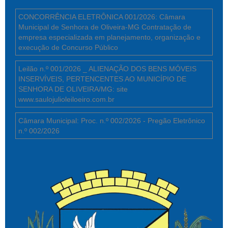
CONCORRÊNCIA ELETRÔNICA 001/2026: Câmara
Municipal de Senhora de Oliveira-MG Contratação de
empresa especializada em planejamento, organização e
execução de Concurso Público
Leilão n.º 001/2026 _ ALIENAÇÃO DOS BENS MÓVEIS
INSERVÍVEIS, PERTENCENTES AO MUNICÍPIO DE
SENHORA DE OLIVEIRA/MG: site
www.saulojulioleiloeiro.com.br
Câmara Municipal: Proc. n.º 002/2026 - Pregão Eletrônico
n.º 002/2026