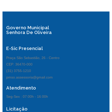
Governo Municipal
Senhora De Oliveira
E-Sic Presencial
Praça São Sebastião, 26 - Centro
CEP: 36470-000
(31) 3755-1210
pmso.assessoria@gmail.com
Atendimento
Seg-Sex :
07:00h - 16:00h
Licitação