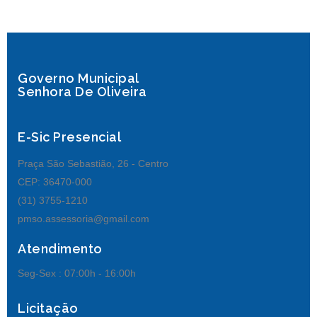
Governo Municipal
Senhora De Oliveira
E-Sic Presencial
Praça São Sebastião, 26 - Centro
CEP: 36470-000
(31) 3755-1210
pmso.assessoria@gmail.com
Atendimento
Seg-Sex :
07:00h - 16:00h
Licitação