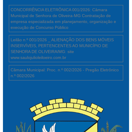
CONCORRÊNCIA ELETRÔNICA 001/2026: Câmara
Municipal de Senhora de Oliveira-MG Contratação de
empresa especializada em planejamento, organização e
execução de Concurso Público
Leilão n.º 001/2026 _ ALIENAÇÃO DOS BENS MÓVEIS
INSERVÍVEIS, PERTENCENTES AO MUNICÍPIO DE
SENHORA DE OLIVEIRA/MG: site
www.saulojulioleiloeiro.com.br
Câmara Municipal: Proc. n.º 002/2026 - Pregão Eletrônico
n.º 002/2026