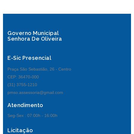
Governo Municipal
Senhora De Oliveira
E-Sic Presencial
Praça São Sebastião, 26 - Centro
CEP: 36470-000
(31) 3755-1210
pmso.assessoria@gmail.com
Atendimento
Seg-Sex :
07:00h - 16:00h
Licitação