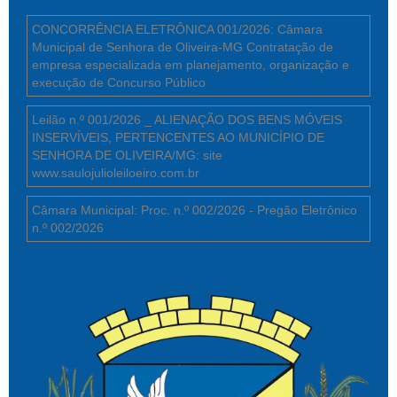
CONCORRÊNCIA ELETRÔNICA 001/2026: Câmara
Municipal de Senhora de Oliveira-MG Contratação de
empresa especializada em planejamento, organização e
execução de Concurso Público
Leilão n.º 001/2026 _ ALIENAÇÃO DOS BENS MÓVEIS
INSERVÍVEIS, PERTENCENTES AO MUNICÍPIO DE
SENHORA DE OLIVEIRA/MG: site
www.saulojulioleiloeiro.com.br
Câmara Municipal: Proc. n.º 002/2026 - Pregão Eletrônico
n.º 002/2026