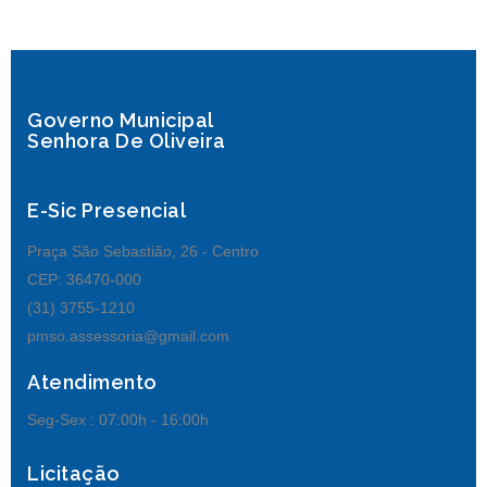
Governo Municipal
Senhora De Oliveira
E-Sic Presencial
Praça São Sebastião, 26 - Centro
CEP: 36470-000
(31) 3755-1210
pmso.assessoria@gmail.com
Atendimento
Seg-Sex :
07:00h - 16:00h
Licitação