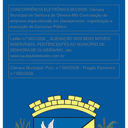
CONCORRÊNCIA ELETRÔNICA 001/2026: Câmara
Municipal de Senhora de Oliveira-MG Contratação de
empresa especializada em planejamento, organização e
execução de Concurso Público
Leilão n.º 001/2026 _ ALIENAÇÃO DOS BENS MÓVEIS
INSERVÍVEIS, PERTENCENTES AO MUNICÍPIO DE
SENHORA DE OLIVEIRA/MG: site
www.saulojulioleiloeiro.com.br
Câmara Municipal: Proc. n.º 002/2026 - Pregão Eletrônico
n.º 002/2026