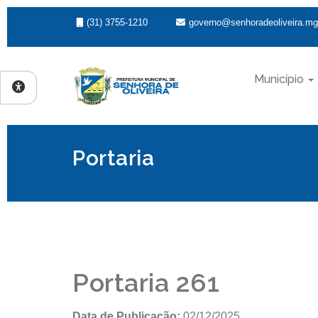
(31) 3755-1210
governo@senhoradeoliveira.mg
Município
Portaria
Portaria 261
Data de Publicação:
02/12/2025