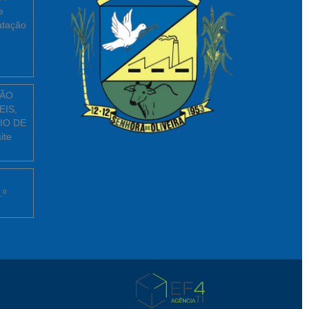
e
atação
ÇÃO
EIS,
IO DE
ite
.º