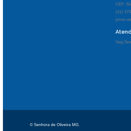
CEP: 36
(31) 37
pmso.as
Aten
Seg-Sex
© Senhora de Oliveira MG.