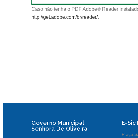
Caso não tenha o PDF Adobe® Reader instalado
http://get.adobe.com/br/reader/
.
Governo Municipal
E-Sic
Senhora De Oliveira
Praça Sã