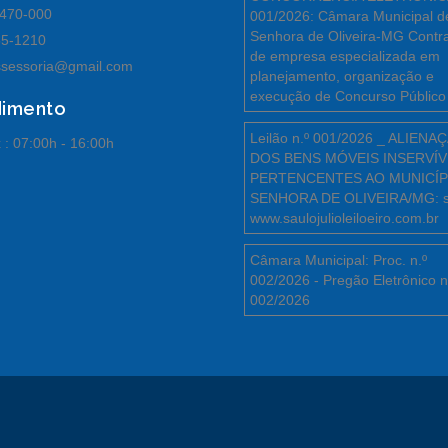
470-000
001/2026: Câmara Municipal d
Senhora de Oliveira-MG Contr
55-1210
de empresa especializada em
sessoria@gmail.com
planejamento, organização e
execução de Concurso Público
dimento
Leilão n.º 001/2026 _ ALIENA
 :
07:00h - 16:00h
DOS BENS MÓVEIS INSERVÍV
PERTENCENTES AO MUNICÍP
SENHORA DE OLIVEIRA/MG: s
www.saulojulioleiloeiro.com.br
Câmara Municipal: Proc. n.º
002/2026 - Pregão Eletrônico n
002/2026