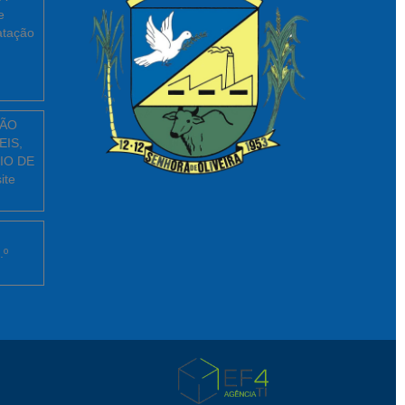
e
atação
ÇÃO
EIS,
IO DE
ite
.º