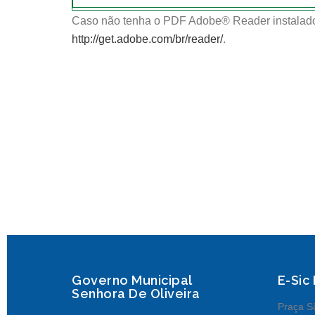
Caso não tenha o PDF Adobe® Reader instalado
http://get.adobe.com/br/reader/
.
Governo Municipal
E-Sic
Senhora De Oliveira
Praça Sã