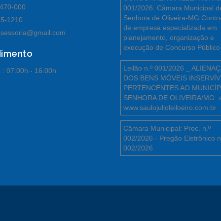
470-000
001/2026: Câmara Municipal d
Senhora de Oliveira-MG Contr
55-1210
de empresa especializada em
sessoria@gmail.com
planejamento, organização e
execução de Concurso Público
dimento
Leilão n.º 001/2026 _ ALIENA
 :
07:00h - 16:00h
DOS BENS MÓVEIS INSERVÍV
PERTENCENTES AO MUNICÍP
SENHORA DE OLIVEIRA/MG: s
www.saulojulioleiloeiro.com.br
Câmara Municipal: Proc. n.º
002/2026 - Pregão Eletrônico n
002/2026