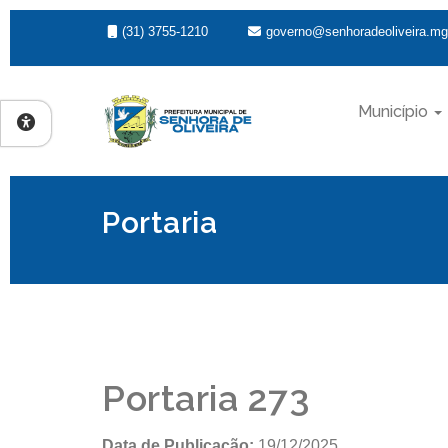
(31) 3755-1210
governo@senhoradeoliveira.mg
Município
Portaria
Portaria 273
Data de Publicação:
19/12/2025