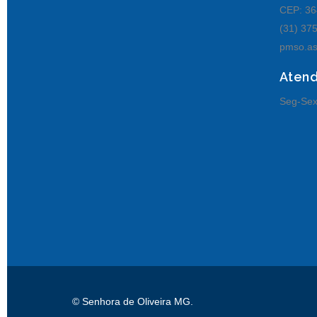
CEP: 36
(31) 37
pmso.as
Aten
Seg-Sex
© Senhora de Oliveira MG.