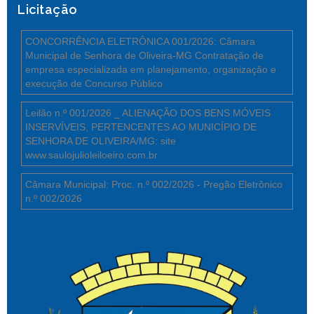
Licitação
CONCORRÊNCIA ELETRÔNICA 001/2026: Câmara
Municipal de Senhora de Oliveira-MG Contratação de
empresa especializada em planejamento, organização e
execução de Concurso Público
Leilão n.º 001/2026 _ ALIENAÇÃO DOS BENS MÓVEIS
INSERVÍVEIS, PERTENCENTES AO MUNICÍPIO DE
SENHORA DE OLIVEIRA/MG: site
www.saulojulioleiloeiro.com.br
Câmara Municipal: Proc. n.º 002/2026 - Pregão Eletrônico
n.º 002/2026