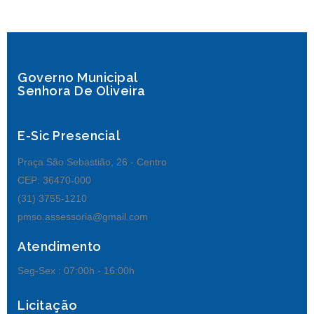
Governo Municipal
Senhora De Oliveira
E-Sic Presencial
Praça São Sebastião, 26 - Centro
CEP: 36470-000
(31) 3755-1210
pmso.assessoria@gmail.com
Atendimento
Seg-Sex :
07:00h - 16:00h
Licitação