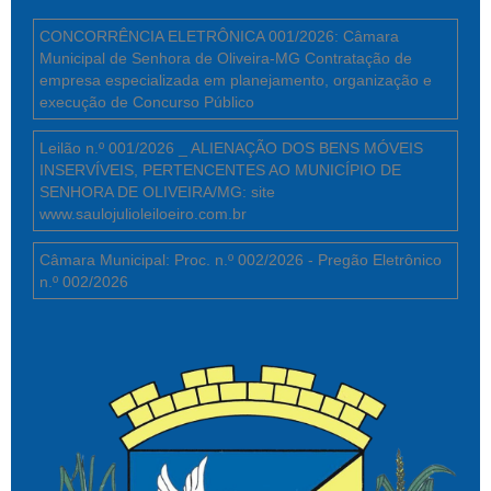
CONCORRÊNCIA ELETRÔNICA 001/2026: Câmara
Municipal de Senhora de Oliveira-MG Contratação de
empresa especializada em planejamento, organização e
execução de Concurso Público
Leilão n.º 001/2026 _ ALIENAÇÃO DOS BENS MÓVEIS
INSERVÍVEIS, PERTENCENTES AO MUNICÍPIO DE
SENHORA DE OLIVEIRA/MG: site
www.saulojulioleiloeiro.com.br
Câmara Municipal: Proc. n.º 002/2026 - Pregão Eletrônico
n.º 002/2026