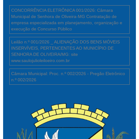
CONCORRÊNCIA ELETRÔNICA 001/2026: Câmara
Municipal de Senhora de Oliveira-MG Contratação de
empresa especializada em planejamento, organização e
execução de Concurso Público
Leilão n.º 001/2026 _ ALIENAÇÃO DOS BENS MÓVEIS
INSERVÍVEIS, PERTENCENTES AO MUNICÍPIO DE
SENHORA DE OLIVEIRA/MG: site
www.saulojulioleiloeiro.com.br
Câmara Municipal: Proc. n.º 002/2026 - Pregão Eletrônico
n.º 002/2026