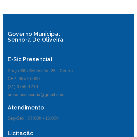
Governo Municipal
Senhora De Oliveira
E-Sic Presencial
Praça São Sebastião, 26 - Centro
CEP: 36470-000
(31) 3755-1210
pmso.assessoria@gmail.com
Atendimento
Seg-Sex :
07:00h - 16:00h
Licitação