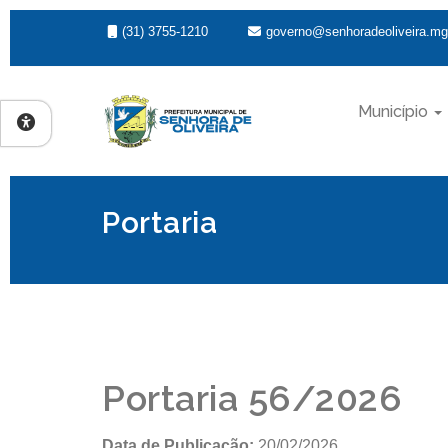
(31) 3755-1210
governo@senhoradeoliveira.mg
Município
Portaria
Portaria 56/2026
Data de Publicação:
20/02/2026