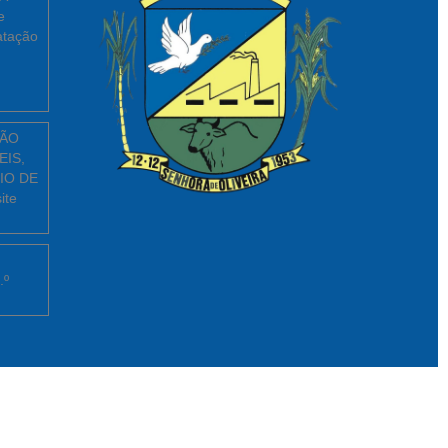
e
atação
ÇÃO
EIS,
IO DE
ite
.º