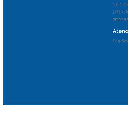
CEP: 36
(31) 37
pmso.as
Aten
Seg-Sex
© Senhora de Oliveira MG.