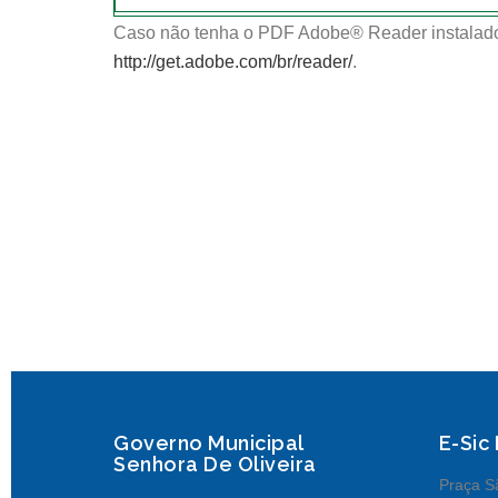
Caso não tenha o PDF Adobe® Reader instalado
http://get.adobe.com/br/reader/
.
Governo Municipal
E-Sic
Senhora De Oliveira
Praça Sã