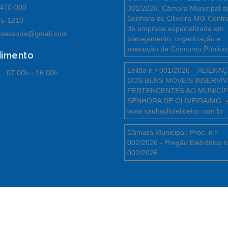
470-000
001/2026: Câmara Municipal d
Senhora de Oliveira-MG Contr
55-1210
de empresa especializada em
sessoria@gmail.com
planejamento, organização e
execução de Concurso Público
dimento
Leilão n.º 001/2026 _ ALIENA
 :
07:00h - 16:00h
DOS BENS MÓVEIS INSERVÍV
PERTENCENTES AO MUNICÍP
SENHORA DE OLIVEIRA/MG: s
www.saulojulioleiloeiro.com.br
Câmara Municipal: Proc. n.º
002/2026 - Pregão Eletrônico n
002/2026