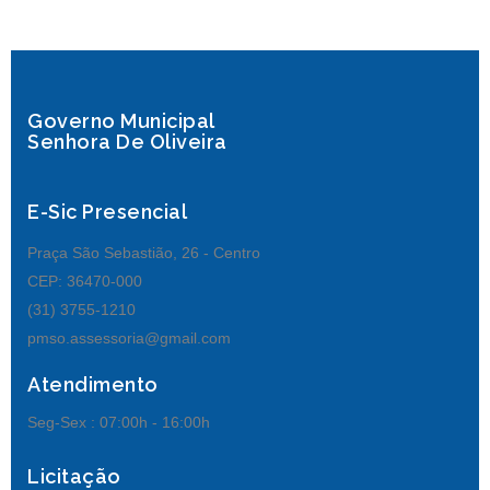
Governo Municipal
Senhora De Oliveira
E-Sic Presencial
Praça São Sebastião, 26 - Centro
CEP: 36470-000
(31) 3755-1210
pmso.assessoria@gmail.com
Atendimento
Seg-Sex :
07:00h - 16:00h
Licitação