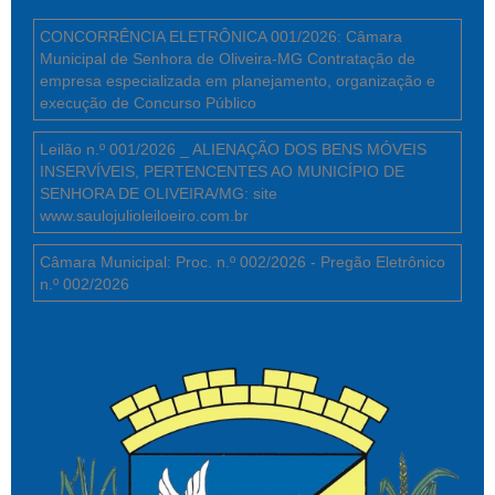
CONCORRÊNCIA ELETRÔNICA 001/2026: Câmara
Municipal de Senhora de Oliveira-MG Contratação de
empresa especializada em planejamento, organização e
execução de Concurso Público
Leilão n.º 001/2026 _ ALIENAÇÃO DOS BENS MÓVEIS
INSERVÍVEIS, PERTENCENTES AO MUNICÍPIO DE
SENHORA DE OLIVEIRA/MG: site
www.saulojulioleiloeiro.com.br
Câmara Municipal: Proc. n.º 002/2026 - Pregão Eletrônico
n.º 002/2026