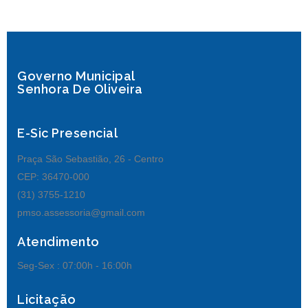
Governo Municipal
Senhora De Oliveira
E-Sic Presencial
Praça São Sebastião, 26 - Centro
CEP: 36470-000
(31) 3755-1210
pmso.assessoria@gmail.com
Atendimento
Seg-Sex :
07:00h - 16:00h
Licitação