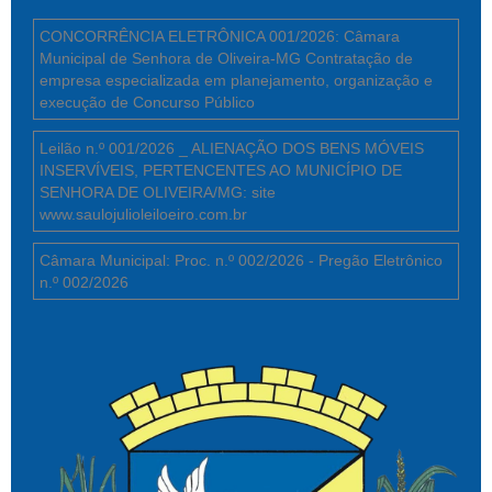
CONCORRÊNCIA ELETRÔNICA 001/2026: Câmara
Municipal de Senhora de Oliveira-MG Contratação de
empresa especializada em planejamento, organização e
execução de Concurso Público
Leilão n.º 001/2026 _ ALIENAÇÃO DOS BENS MÓVEIS
INSERVÍVEIS, PERTENCENTES AO MUNICÍPIO DE
SENHORA DE OLIVEIRA/MG: site
www.saulojulioleiloeiro.com.br
Câmara Municipal: Proc. n.º 002/2026 - Pregão Eletrônico
n.º 002/2026