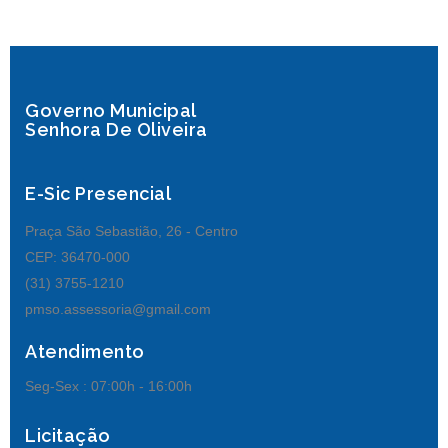
Governo Municipal
Senhora De Oliveira
E-Sic Presencial
Praça São Sebastião, 26 - Centro
CEP: 36470-000
(31) 3755-1210
pmso.assessoria@gmail.com
Atendimento
Seg-Sex :
07:00h - 16:00h
Licitação