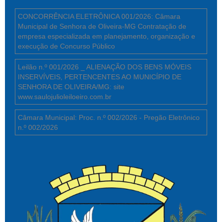
CONCORRÊNCIA ELETRÔNICA 001/2026: Câmara
Municipal de Senhora de Oliveira-MG Contratação de
empresa especializada em planejamento, organização e
execução de Concurso Público
Leilão n.º 001/2026 _ ALIENAÇÃO DOS BENS MÓVEIS
INSERVÍVEIS, PERTENCENTES AO MUNICÍPIO DE
SENHORA DE OLIVEIRA/MG: site
www.saulojulioleiloeiro.com.br
Câmara Municipal: Proc. n.º 002/2026 - Pregão Eletrônico
n.º 002/2026